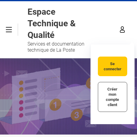
Aller au contenu principal
Espace
Technique &
Menu
Qualité
Services et documentation
technique de La Poste
Se
connecter
Créer
mon
compte
client