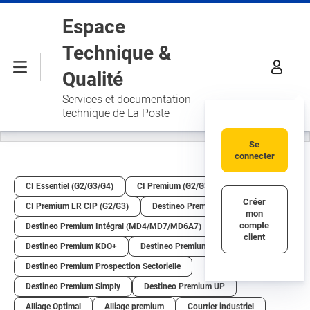
Aller au contenu principal
Espace
Technique &
Menu
Qualité
Services et documentation
technique de La Poste
Se
connecter
CI Essentiel (G2/G3/G4)
CI Premium (G2/G3/G4)
Créer
CI Premium LR CIP (G2/G3)
Destineo Premium Bak & Ke7
mon
compte
Destineo Premium Intégral (MD4/MD7/MD6A7)
client
Destineo Premium KDO+
Destineo Premium Prospection
Destineo Premium Prospection Sectorielle
Destineo Premium Simply
Destineo Premium UP
Alliage Optimal
Alliage premium
Courrier industriel