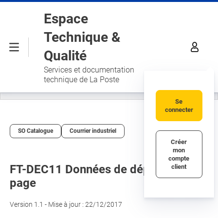
Aller au contenu principal
Espace
Technique &
Menu
Qualité
Services et documentation
technique de La Poste
Se
connecter
SO Catalogue
Courrier industriel
Créer
mon
compte
FT-DEC11 Données de dépôt - A la
client
page
Version 1.1 - Mise à jour : 22/12/2017