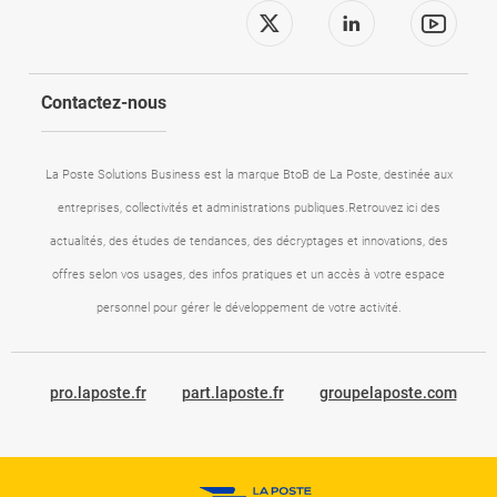
Suivez-nous sur x
Suivez-nous 
Suive
Contactez-nous
La Poste Solutions Business est la marque BtoB de La Poste, destinée aux
entreprises, collectivités et administrations publiques.Retrouvez ici des
actualités, des études de tendances, des décryptages et innovations, des
offres selon vos usages, des infos pratiques et un accès à votre espace
personnel pour gérer le développement de votre activité.
pro.laposte.fr
part.laposte.fr
groupelaposte.com